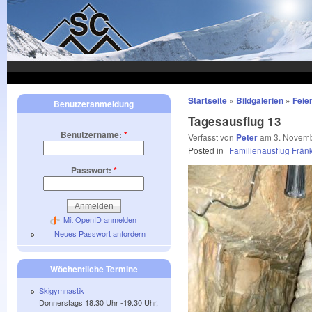
Skip to main content
Startseite
»
Bildgalerien
»
Feie
Benutzeranmeldung
Tagesausflug 13
Benutzername:
*
Verfasst von
am 3. Novemb
Peter
Posted in
Familienausflug Frän
Passwort:
*
Mit OpenID anmelden
Neues Passwort anfordern
Wöchentliche Termine
Skigymnastik
Donnerstags 18.30 Uhr -19.30 Uhr,