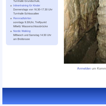
Turnhalle Grundschule,
Inlinertraining für Kinder
Donnerstags von 16.30-17.30 Uhr
Turnhalle Schlossallee
Rennradfahrten
sonntags 9.30Uhr, Treffpunkt
Mitwitz Wasserschlossbrücke
Nordic Walking
Mittwoch und Samstag 14:30 Uhr
am Breitensee
Anmelden
um Kommen