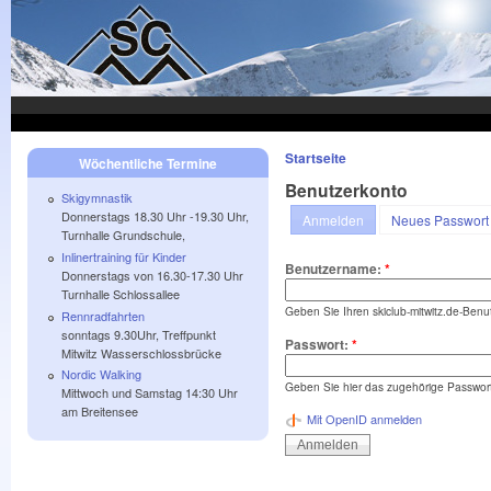
Skip to main content
Startseite
Wöchentliche Termine
Benutzerkonto
Skigymnastik
Donnerstags 18.30 Uhr -19.30 Uhr,
Anmelden
Neues Passwort 
Turnhalle Grundschule,
Inlinertraining für Kinder
Benutzername:
*
Donnerstags von 16.30-17.30 Uhr
Turnhalle Schlossallee
Geben Sie Ihren skiclub-mitwitz.de-Ben
Rennradfahrten
sonntags 9.30Uhr, Treffpunkt
Passwort:
*
Mitwitz Wasserschlossbrücke
Nordic Walking
Geben Sie hier das zugehörige Passwort
Mittwoch und Samstag 14:30 Uhr
am Breitensee
Mit OpenID anmelden